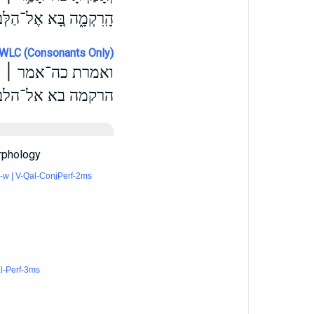
הָֽרִקְמָ֑ה בָּ֚א אֶל־הַלְּבָנ
WLC (Consonants Only)
ואמרת כה־אמר ׀ אד
הרקמה בא אל־הלבנ
phology
-w | V-Qal-ConjPerf-2ms
l-Perf-3ms