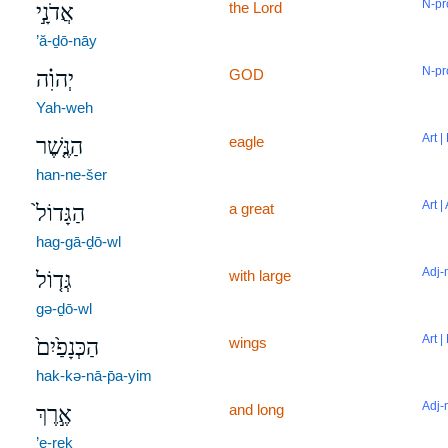
N-pr
the Lord
אֲדֹנָ֣י
’ă-ḏō-nāy
N-pr
GOD
יְהוִ֗ה
Yah-weh
Art |
eagle
הַנֶּ֤שֶׁר
han-ne-šer
Art |
a great
הַגָּדוֹל֙
hag-gā-ḏō-wl
Adj-
with large
גְּד֤וֹל
gə-ḏō-wl
Art |
wings
הַכְּנָפַ֙יִם֙
hak-kə-nā-p̄a-yim
Adj-
and long
אֶ֣רֶךְ
’e-reḵ