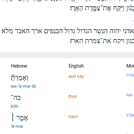
ֹ֔ון וַיִּקַּ֖ח אֶת־צַמֶּ֥רֶת הָאָֽרֶז׃
ני יהוה הנשר הגדול גדול הכנפים ארך האבר מלא 
ון ויקח את־צמרת הארז׃
Hebrew
English
Mor
Conj
and say
וְאָמַרְתָּ֞
wə-’ā-mar-tā
Adv
thus
כֹּה־
kōh-
V-Qa
says
אָמַ֣ר ׀
’ā-mar