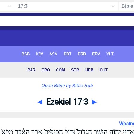
◄
Ezekiel 17:3
►
Westmi
ֹנָ֣י יְהוִ֗ה הַנֶּ֤שֶׁר הַגָּדֹול֙ גְּדֹ֤ול הַכְּנָפַ֙יִם֙ אֶ֣רֶךְ הָאֵ֔בֶר מָלֵא֙