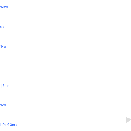
 N-ms
ms
 N-fs
r
 | 3ms
 N-fs
l-Perf-3ms