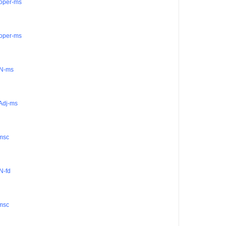
oper-ms
oper-ms
 N-ms
 Adj-ms
msc
 N-fd
msc