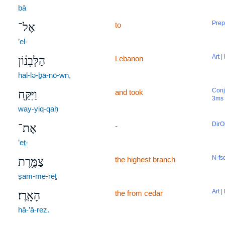
bā
Prep
to
אֶל־
’el-
Art |
Lebanon
הַלְּבָנ֔וֹן
hal-lə-ḇā-nō-wn,
Conj
and took
וַיִּקַּ֖ח
3ms
way-yiq-qaḥ
DirO
-
אֶת־
’eṯ-
N-fs
the highest branch
צַמֶּ֥רֶת
ṣam-me-reṯ
Art |
the from cedar
הָאָֽרֶז׃
hā-’ā-rez.