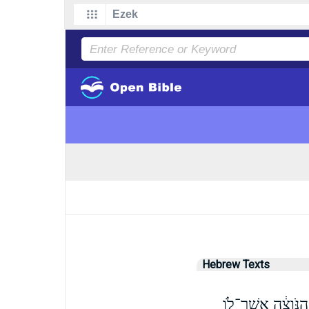
Hebrew Texts
 הַנֹּוצָ֔ה אֲשֶׁר־לֹ֖ו