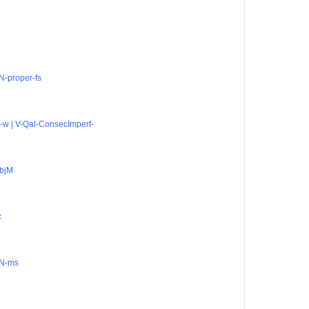
 N-proper-fs
-w | V-Qal-ConsecImperf-
bjM
c
 N-ms