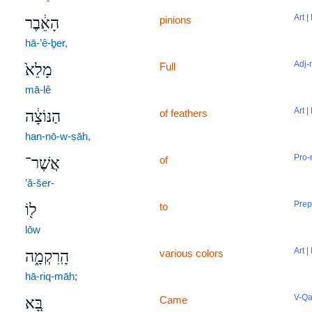
Art |
pinions
הָאֵ֔בֶר
hā-’ê-ḇer,
Adj-
Full
מָלֵא֙
mā-lê
Art |
of feathers
הַנּוֹצָ֔ה
han-nō-w-ṣāh,
Pro-
of
אֲשֶׁר־
’ă-šer-
Prep
to
ל֖וֹ
lōw
Art |
various colors
הָֽרִקְמָ֑ה
hā-riq-māh;
V-Qa
Came
בָּ֚א