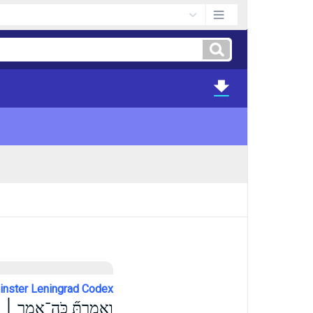
nster Leningrad Codex
וְאָמַרְתָּ֞ כֹּה־אָמַ֣ר ׀ אֲד