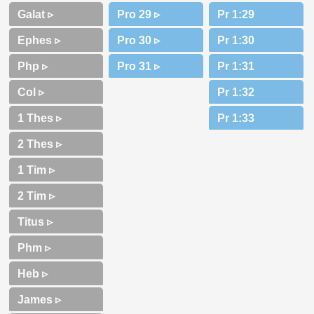
Galat ▹
Ephes ▹
Php ▹
Col ▹
1 Thes ▹
2 Thes ▹
1 Tim ▹
2 Tim ▹
Titus ▹
Phm ▹
Heb ▹
James ▹