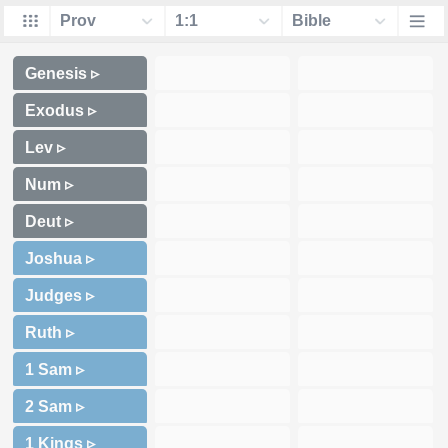
Genesis ▹
Exodus ▹
Lev ▹
Num ▹
Deut ▹
Joshua ▹
Judges ▹
Ruth ▹
1 Sam ▹
2 Sam ▹
1 Kings ▹