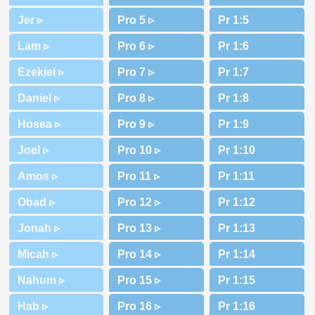
Jer ▹
Lam ▹
Ezekiel ▹
Daniel ▹
Hosea ▹
Joel ▹
Amos ▹
Obad ▹
Jonah ▹
Micah ▹
Nahum ▹
Hab ▹