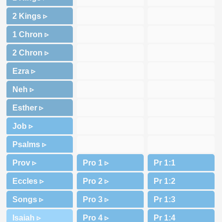
2 Kings ▹
1 Chron ▹
2 Chron ▹
Ezra ▹
Neh ▹
Esther ▹
Job ▹
Psalms ▹
Prov ▹
Eccles ▹
Songs ▹
Isaiah ▹