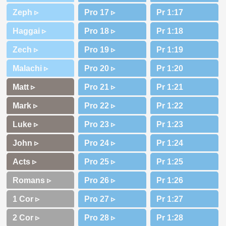
Zeph ▹
Haggai ▹
Zech ▹
Malachi ▹
Matt ▹
Mark ▹
Luke ▹
John ▹
Acts ▹
Romans ▹
1 Cor ▹
2 Cor ▹