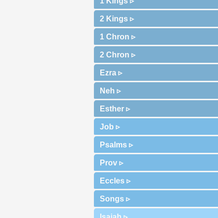
1 Kings ▹
2 Kings ▹
1 Chron ▹
2 Chron ▹
Ezra ▹
Neh ▹
Esther ▹
Job ▹
Psalms ▹
Prov ▹
Eccles ▹
Songs ▹
Isaiah ▹