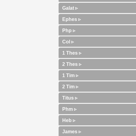
Galat ▹
Ephes ▹
Php ▹
Col ▹
1 Thes ▹
2 Thes ▹
1 Tim ▹
2 Tim ▹
Titus ▹
Phm ▹
Heb ▹
James ▹