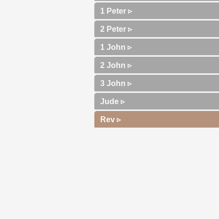
1 Peter ▹
2 Peter ▹
1 John ▹
2 John ▹
3 John ▹
Jude ▹
Rev ▹