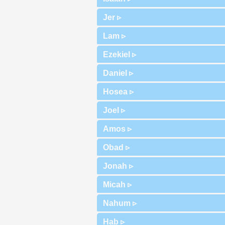
Jer ▹
Lam ▹
Ezekiel ▹
Daniel ▹
Hosea ▹
Joel ▹
Amos ▹
Obad ▹
Jonah ▹
Micah ▹
Nahum ▹
Hab ▹