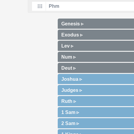
Genesis ▹
Exodus ▹
Lev ▹
Num ▹
Deut ▹
Joshua ▹
Judges ▹
Ruth ▹
1 Sam ▹
2 Sam ▹