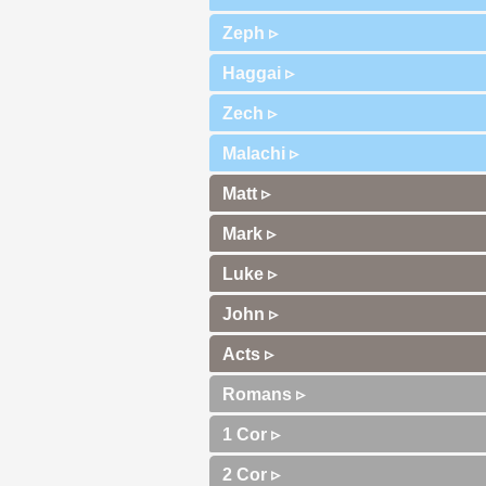
Zeph ▹
Haggai ▹
Zech ▹
Malachi ▹
Matt ▹
Mark ▹
Luke ▹
John ▹
Acts ▹
Romans ▹
1 Cor ▹
2 Cor ▹