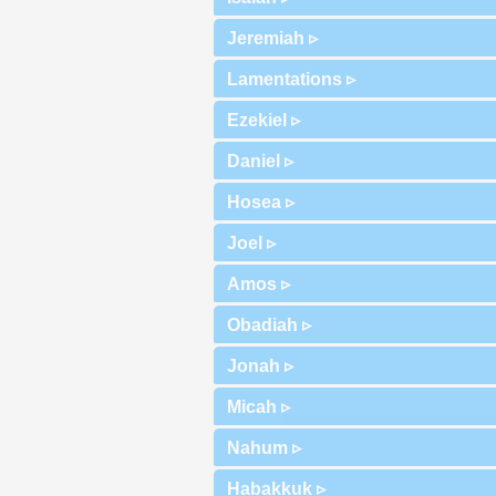
Jeremiah ▹
Lamentations ▹
Ezekiel ▹
Daniel ▹
Hosea ▹
Joel ▹
Amos ▹
Obadiah ▹
Jonah ▹
Micah ▹
Nahum ▹
Habakkuk ▹