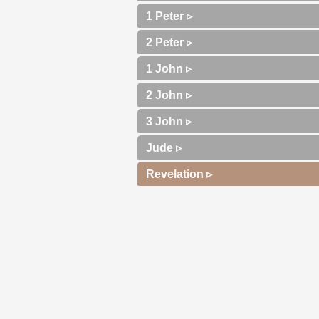
1 Peter ▹
2 Peter ▹
1 John ▹
2 John ▹
3 John ▹
Jude ▹
Revelation ▹