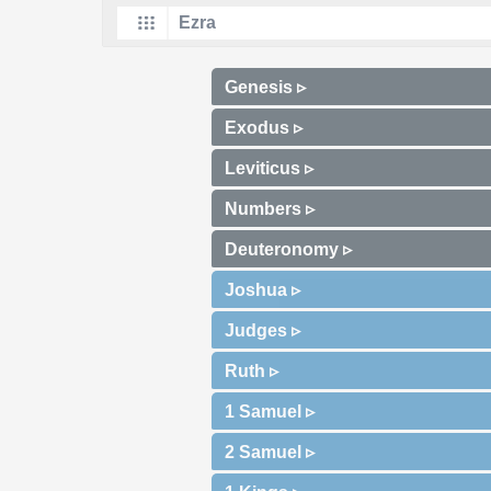
Genesis ▹
Exodus ▹
Leviticus ▹
Numbers ▹
Deuteronomy ▹
Joshua ▹
Judges ▹
Ruth ▹
1 Samuel ▹
2 Samuel ▹