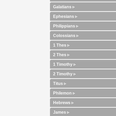
Galatians ▹
Ephesians ▹
Philippians ▹
Colossians ▹
1 Thes ▹
2 Thes ▹
1 Timothy ▹
2 Timothy ▹
Titus ▹
Philemon ▹
Hebrews ▹
James ▹