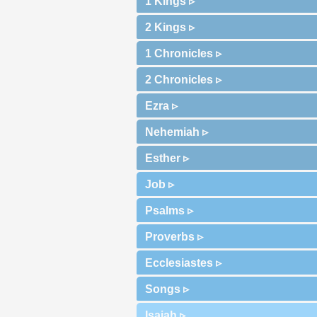
1 Kings ▹
2 Kings ▹
1 Chronicles ▹
2 Chronicles ▹
Ezra ▹
Nehemiah ▹
Esther ▹
Job ▹
Psalms ▹
Proverbs ▹
Ecclesiastes ▹
Songs ▹
Isaiah ▹