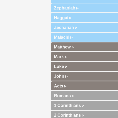
Zephaniah ▹
Haggai ▹
Zechariah ▹
Malachi ▹
Matthew ▹
Mark ▹
Luke ▹
John ▹
Acts ▹
Romans ▹
1 Corinthians ▹
2 Corinthians ▹